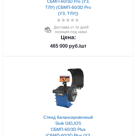
СБМП-60/3D Pro (УЗ,
ТЛУ) (СБМП-60/3D Pro
(УЗ, ТЛУ))
Доставка от 3х дней
позиция под заказ
Цена:
465 000
руб.
/шт
Стенд балансировочный
Sivik GELIOS
СБМП-60/3D Plus
(СБМП-60/3D Plus (УЗ,