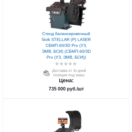
Стенд балансировочный
Sivik STELLAR (P) LASER
СБМП-60/3D Pro (УЗ,
ЭМВ, БСИ) (СБМП-60/3D
Pro (УЗ, ЭМВ, БСИ))
Доставка от 3х дней
позиция под заказ
Цена:
735 000
руб.
/шт