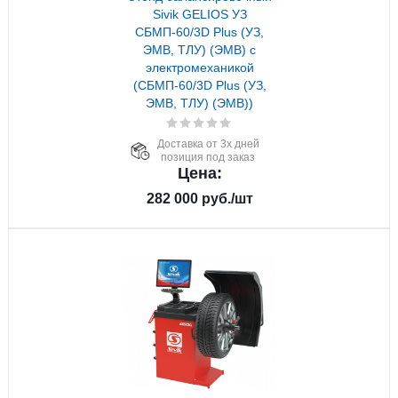
Sivik GELIOS УЗ
СБМП-60/3D Plus (УЗ,
ЭМВ, ТЛУ) (ЭМВ) с
электромеханикой
(СБМП-60/3D Plus (УЗ,
ЭМВ, ТЛУ) (ЭМВ))
Доставка от 3х дней
позиция под заказ
Цена:
282 000
руб.
/шт