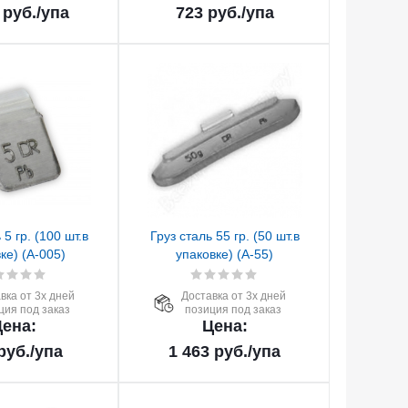
руб.
/упа
723
руб.
/упа
 5 гр. (100 шт.в
Груз сталь 55 гр. (50 шт.в
ке) (А-005)
упаковке) (А-55)
вка от 3х дней
Доставка от 3х дней
ция под заказ
позиция под заказ
ена:
Цена:
руб.
/упа
1 463
руб.
/упа