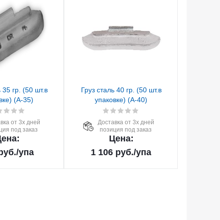
 35 гр. (50 шт.в
Груз сталь 40 гр. (50 шт.в
вке) (А-35)
упаковке) (А-40)
вка от 3х дней
Доставка от 3х дней
ция под заказ
позиция под заказ
ена:
Цена:
руб.
/упа
1 106
руб.
/упа