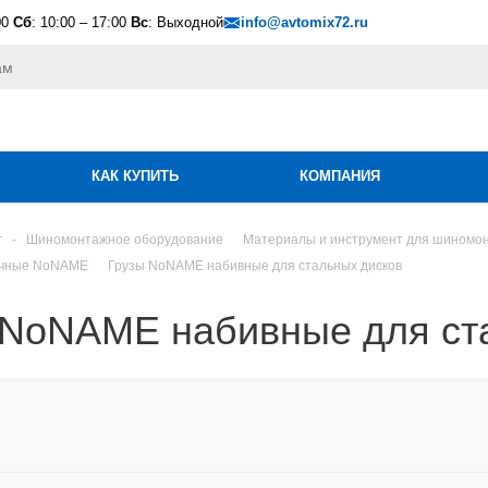
00
Сб
: 10:00 – 17:00
Вс
: Выходной
info@avtomix72.ru
КАК КУПИТЬ
КОМПАНИЯ
г
-
Шиномонтажное оборудование
Материалы и инструмент для шиномо
очные NoNAME
Грузы NoNAME набивные для стальных дисков
 NoNAME набивные для ст