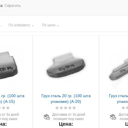
Сбросить
По алфавиту
По цене
 гр. (100 шт.в
Груз сталь 20 гр. (100 шт.в
Груз сталь
) (А-15)
упаковке) (А-20)
упако
 от 3х дней
Доставка от 3х дней
Доста
 под заказ
позиция под заказ
пози
на:
Цена:
Ц