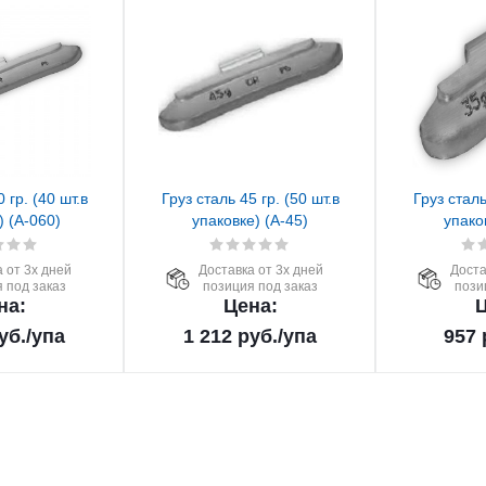
 гр. (40 шт.в
Груз сталь 45 гр. (50 шт.в
Груз сталь
) (А-060)
упаковке) (А-45)
упако
 от 3х дней
Доставка от 3х дней
Доста
 под заказ
позиция под заказ
пози
на:
Цена:
Ц
уб.
/упа
1 212
руб.
/упа
957