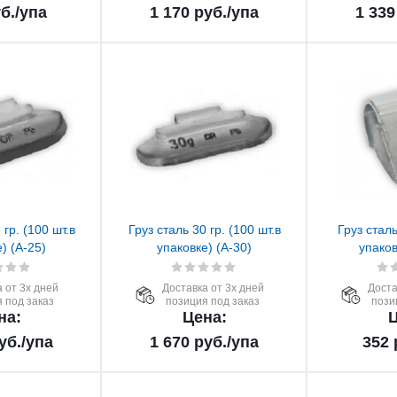
б.
/упа
1 170
руб.
/упа
1 339
 гр. (100 шт.в
Груз сталь 30 гр. (100 шт.в
Груз сталь
) (А-25)
упаковке) (А-30)
упаков
 от 3х дней
Доставка от 3х дней
Доста
 под заказ
позиция под заказ
пози
на:
Цена:
Ц
уб.
/упа
1 670
руб.
/упа
352