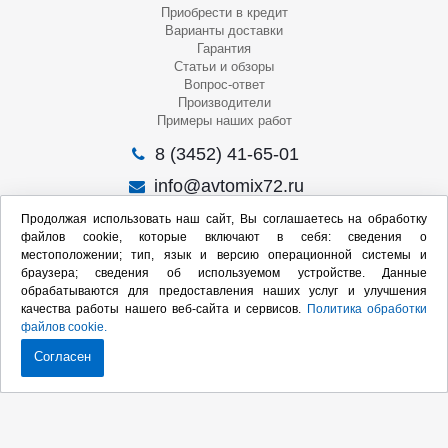
Приобрести в кредит
Варианты доставки
Гарантия
Статьи и обзоры
Вопрос-ответ
Производители
Примеры наших работ
8 (3452) 41-65-01
info@avtomix72.ru
г. Тюмень, ул. 50 лет Октября, 120
Продолжая использовать наш сайт, Вы соглашаетесь на обработку
файлов cookie, которые включают в себя: сведения о
Пн-Пт
: 09:00 – 19:00
местоположении; тип, язык и версию операционной системы и
Сб
: 10:00 – 17:00
браузера; сведения об используемом устройстве. Данные
Вс
: Выходной
обрабатываются для предоставления наших услуг и улучшения
качества работы нашего веб-сайта и сервисов.
Политика обработки
Мы в социальных сетях:
файлов cookie.
Согласен
Продвижение сайта:
2020-2026 © Интернет-магазин оборудования для СТО