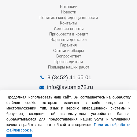
Вакансии
Новости
Политика конфиденциальности
Контакты
Условия оплаты
Приобрести в кредит
Варианты доставки
Гарантия
Статьи и обзоры
Вопрос-ответ
Производители
Примеры наших работ
8 (3452) 41-65-01
info@avtomix72.ru
г. Тюмень, ул. 50 лет Октября, 120
Продолжая использовать наш сайт, Вы соглашаетесь на обработку
файлов cookie, которые включают в себя: сведения о
Пн-Пт
: 09:00 – 19:00
местоположении; тип, язык и версию операционной системы и
Сб
: 10:00 – 17:00
браузера; сведения об используемом устройстве. Данные
Вс
: Выходной
обрабатываются для предоставления наших услуг и улучшения
качества работы нашего веб-сайта и сервисов.
Политика обработки
Мы в социальных сетях:
файлов cookie.