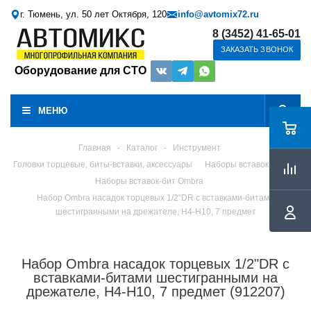
г. Тюмень, ул. 50 лет Октября, 120
info@avtomix72.ru
8 (3452) 41-65-01
ЗАКАЗАТЬ ЗВОНОК
Оборудование для СТО
МЕНЮ
Главная
-
Каталог
-
Инструмент
Головки торцевые, биты-вставки, аксессуары
Наборы вставок-бит
Наборы вставок-бит Ombra
Набор Ombra насадок торцевых 1/2"DR с вставками-битами
шестигранными на дрежателе, H4-H10, 7 предмет
Набор Ombra насадок торцевых 1/2"DR с
вставками-битами шестигранными на
дрежателе, H4-H10, 7 предмет (912207)