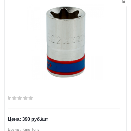
390
руб.
/шт
Брэнд : King Tony