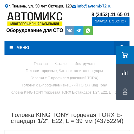
г. Тюмень, ул. 50 лет Октября, 120
info@avtomix72.ru
8 (3452) 41-65-01
ЗАКАЗАТЬ ЗВОНОК
Оборудование для СТО
МЕНЮ
Главная
-
Каталог
-
Инструмент
Головки торцевые, биты-вставки, аксессуары
Головки с Е-профилем (внешний TORX)
Головки с Е-профилем (внешний TORX) King Tony
Головка KING TONY торцевая TORX Е-стандарт 1/2", E22, L = 39 мм
Головка KING TONY торцевая TORX Е-
стандарт 1/2", E22, L = 39 мм (437522M)