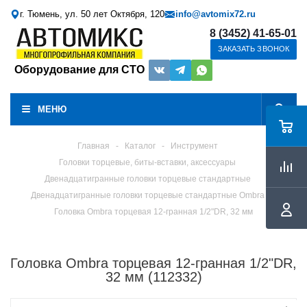
г. Тюмень, ул. 50 лет Октября, 120
info@avtomix72.ru
8 (3452) 41-65-01
ЗАКАЗАТЬ ЗВОНОК
Оборудование для СТО
МЕНЮ
Главная
-
Каталог
-
Инструмент
Головки торцевые, биты-вставки, аксессуары
Двенадцатигранные головки торцевые стандартные
Двенадцатигранные головки торцевые стандартные Ombra
Головка Ombra торцевая 12-гранная 1/2"DR, 32 мм
Головка Ombra торцевая 12-гранная 1/2"DR,
32 мм (112332)